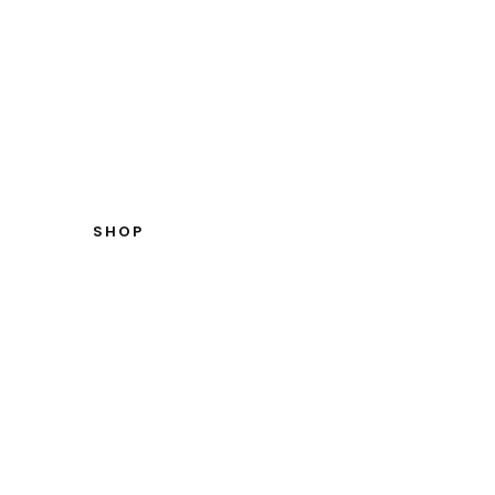
INICIO
TIENDA
NOSOTROS
CONTA
SHOP
ÚTBOL
INICIO
FÚTBOL