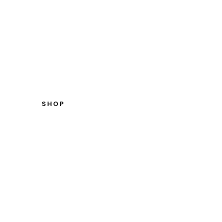
INICIO
TIENDA
NOSOTROS
CONTA
SHOP
TAS HOM
NICIO
CAMISETAS HOMBRE