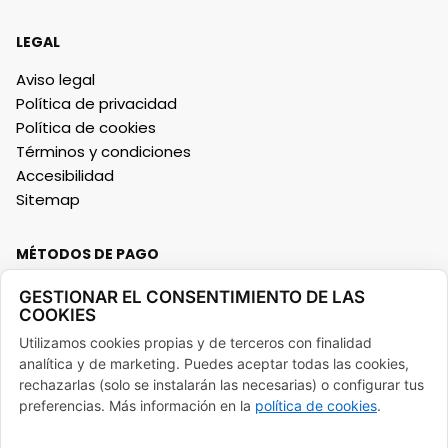
LEGAL
Aviso legal
Política de privacidad
Política de cookies
Términos y condiciones
Accesibilidad
Sitemap
MÉTODOS DE PAGO
GESTIONAR EL CONSENTIMIENTO DE LAS
COOKIES
Utilizamos cookies propias y de terceros con finalidad
analítica y de marketing. Puedes aceptar todas las cookies,
FINANCIADO POR LA UNIÓN EUROPEA CON EL PROGRAMA KIT
rechazarlas (solo se instalarán las necesarias) o configurar tus
DIGITAL POR LOS FONDOS NEXT GENERATION (EU) DEL
preferencias. Más información en la
política de cookies
.
MECANISMO DE RECUPERACIÓN Y RESILENCIA