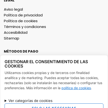
LEGAL
Aviso legal
Política de privacidad
Política de cookies
Términos y condiciones
Accesibilidad
Sitemap
MÉTODOS DE PAGO
GESTIONAR EL CONSENTIMIENTO DE LAS
COOKIES
Utilizamos cookies propias y de terceros con finalidad
analítica y de marketing. Puedes aceptar todas las cookies,
FINANCIADO POR LA UNIÓN EUROPEA CON EL PROGRAMA KIT
rechazarlas (solo se instalarán las necesarias) o configurar tus
DIGITAL POR LOS FONDOS NEXT GENERATION (EU) DEL
preferencias. Más información en la
política de cookies
.
MECANISMO DE RECUPERACIÓN Y RESILENCIA
Ver categorías de cookies