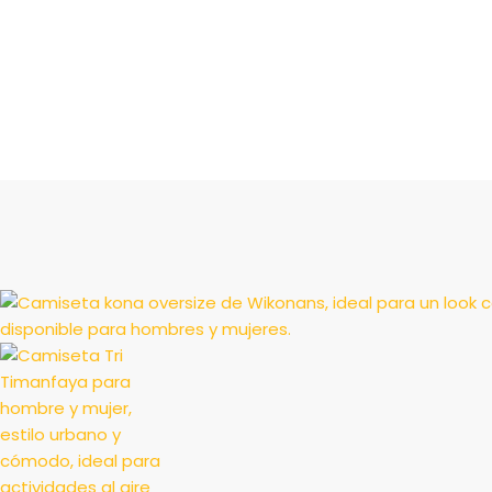
INICIO
/
CAMISE