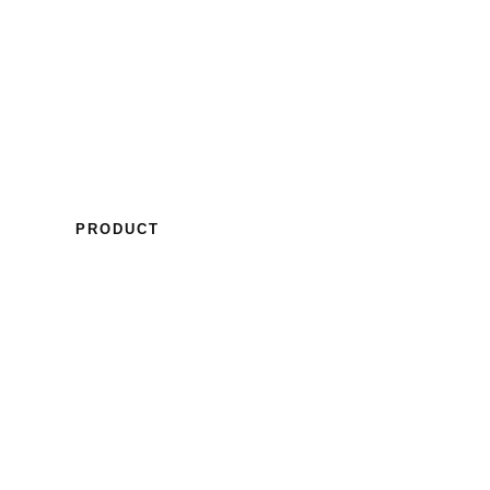
INICIO
TIENDA
NOSOTROS
CONTA
PRODUCT
SETA KON
ERSIZE